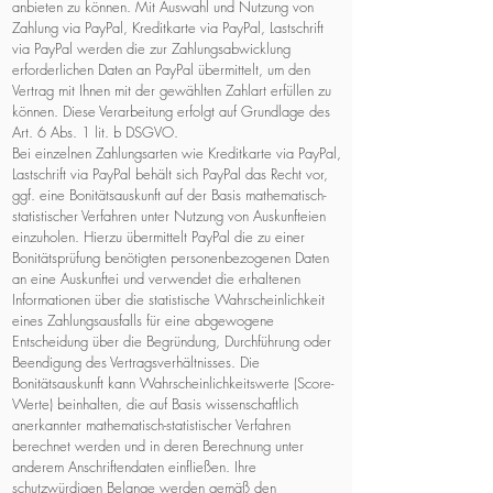
anbieten zu können. Mit Auswahl und Nutzung von
Zahlung via PayPal, Kreditkarte via PayPal, Lastschrift
via PayPal werden die zur Zahlungsabwicklung
erforderlichen Daten an PayPal übermittelt, um den
Vertrag mit Ihnen mit der gewählten Zahlart erfüllen zu
können. Diese Verarbeitung erfolgt auf Grundlage des
Art. 6 Abs. 1 lit. b DSGVO.
Bei einzelnen Zahlungsarten wie Kreditkarte via PayPal,
Lastschrift via PayPal behält sich PayPal das Recht vor,
ggf. eine Bonitätsauskunft auf der Basis mathematisch-
statistischer Verfahren unter Nutzung von Auskunfteien
einzuholen. Hierzu übermittelt PayPal die zu einer
Bonitätsprüfung benötigten personenbezogenen Daten
an eine Auskunftei und verwendet die erhaltenen
Informationen über die statistische Wahrscheinlichkeit
eines Zahlungsausfalls für eine abgewogene
Entscheidung über die Begründung, Durchführung oder
Beendigung des Vertragsverhältnisses. Die
Bonitätsauskunft kann Wahrscheinlichkeitswerte (Score-
Werte) beinhalten, die auf Basis wissenschaftlich
anerkannter mathematisch-statistischer Verfahren
berechnet werden und in deren Berechnung unter
anderem Anschriftendaten einfließen. Ihre
schutzwürdigen Belange werden gemäß den