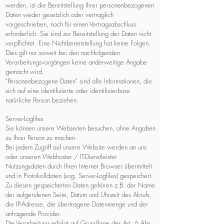
werden, ist die Bereitstellung Ihrer personenbezogenen
Daten weder gesetzlich oder vertraglich
vorgeschrieben, noch für einen Vertragsabschluss
erforderlich. Sie sind zur Bereitstellung der Daten nicht
verpflichtet. Eine Nichtbereitstellung hat keine Folgen.
Dies gilt nur soweit bei den nachfolgenden
Verarbeitungsvorgängen keine anderweitige Angabe
gemacht wird.
"Personenbezogene Daten" sind alle Informationen, die
sich auf eine identifizierte oder identifizierbare
natürliche Person beziehen.
Server-Logfiles
Sie können unsere Webseiten besuchen, ohne Angaben
zu Ihrer Person zu machen.
Bei jedem Zugriff auf unsere Website werden an uns
oder unseren Webhoster / IT-Dienstleister
Nutzungsdaten durch Ihren Internet Browser übermittelt
und in Protokolldaten (sog. Server-Logfiles) gespeichert.
Zu diesen gespeicherten Daten gehören z.B. der Name
der aufgerufenen Seite, Datum und Uhrzeit des Abrufs,
die IP-Adresse, die übertragene Datenmenge und der
anfragende Provider.
Die Verarbeitung erfolgt auf Grundlage des Art. 6 Abs.