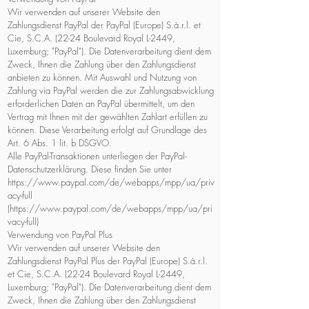
Wir verwenden auf unserer Website den
Zahlungsdienst PayPal der PayPal (Europe) S.à.r.l. et
Cie, S.C.A. (22-24 Boulevard Royal L-2449,
Luxemburg; "PayPal"). Die Datenverarbeitung dient dem
Zweck, Ihnen die Zahlung über den Zahlungsdienst
anbieten zu können. Mit Auswahl und Nutzung von
Zahlung via PayPal werden die zur Zahlungsabwicklung
erforderlichen Daten an PayPal übermittelt, um den
Vertrag mit Ihnen mit der gewählten Zahlart erfüllen zu
können. Diese Verarbeitung erfolgt auf Grundlage des
Art. 6 Abs. 1 lit. b DSGVO.
Alle PayPal-Transaktionen unterliegen der PayPal-
Datenschutzerklärung. Diese finden Sie unter
https://www.paypal.com/de/webapps/mpp/ua/priv
acy-full
(
https://www.paypal.com/de/webapps/mpp/ua/pri
vacy-full)
Verwendung von PayPal Plus
Wir verwenden auf unserer Website den
Zahlungsdienst PayPal Plus der PayPal (Europe) S.à.r.l.
et Cie, S.C.A. (22-24 Boulevard Royal L-2449,
Luxemburg; "PayPal"). Die Datenverarbeitung dient dem
Zweck, Ihnen die Zahlung über den Zahlungsdienst