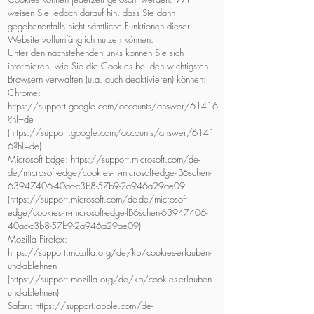
weisen Sie jedoch darauf hin, dass Sie dann
gegebenenfalls nicht sämtliche Funktionen dieser
Website vollumfänglich nutzen können.
Unter den nachstehenden Links können Sie sich
informieren, wie Sie die Cookies bei den wichtigsten
Browsern verwalten (u.a. auch deaktivieren) können:
Chrome:
https://support.google.com/accounts/answer/61416
?hl=de
(https://support.google.com/accounts/answer/6141
6?hl=de)
Microsoft Edge: https://support.microsoft.com/de-
de/microsoft-edge/cookies-in-microsoft-edge-lB6schen-
63947406-40ac-c3b8-57b9-2a946a29ae09
(https://support.microsoft.com/de-de/microsoft-
edge/cookies-in-microsoft-edge-lB6schen-63947406-
40ac-c3b8-57b9-2a946a29ae09)
Mozilla Firefox:
https://support.mozilla.org/de/kb/cookies-erlauben-
und-ablehnen
(https://support.mozilla.org/de/kb/cookies-erlauben-
und-ablehnen)
Safari: https://support.apple.com/de-