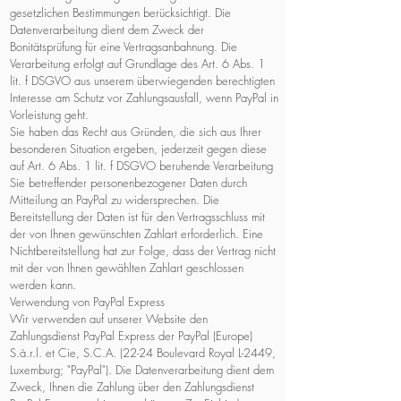
gesetzlichen Bestimmungen berücksichtigt. Die
Datenverarbeitung dient dem Zweck der
Bonitätsprüfung für eine Vertragsanbahnung. Die
Verarbeitung erfolgt auf Grundlage des Art. 6 Abs. 1
lit. f DSGVO aus unserem überwiegenden berechtigten
Interesse am Schutz vor Zahlungsausfall, wenn PayPal in
Vorleistung geht.
Sie haben das Recht aus Gründen, die sich aus Ihrer
besonderen Situation ergeben, jederzeit gegen diese
auf Art. 6 Abs. 1 lit. f DSGVO beruhende Verarbeitung
Sie betreffender personenbezogener Daten durch
Mitteilung an PayPal zu widersprechen. Die
Bereitstellung der Daten ist für den Vertragsschluss mit
der von Ihnen gewünschten Zahlart erforderlich. Eine
Nichtbereitstellung hat zur Folge, dass der Vertrag nicht
mit der von Ihnen gewählten Zahlart geschlossen
werden kann.
Verwendung von PayPal Express
Wir verwenden auf unserer Website den
Zahlungsdienst PayPal Express der PayPal (Europe)
S.à.r.l. et Cie, S.C.A. (22-24 Boulevard Royal L-2449,
Luxemburg; "PayPal"). Die Datenverarbeitung dient dem
Zweck, Ihnen die Zahlung über den Zahlungsdienst