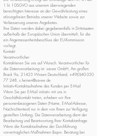
1 lit. f DSGVO aus unserem überwiegenden
berechtigten Interesse an der Gewährleistung eines
störungsfreien Betriebs unserer Website sowie zur
Verbesserung unseres Angebotes.
Ihre Daten werden dabei gegebenenfalls in Drittstaaten
außerhalb der Europäischen Union übermittelt, für die
ein Angemessenheitsbeschluss der EU-Kommission
vorliegt.
Kontakt
Verantwortlicher
Kontaktieren Sie uns auf Wunsch. Verantwortlicher für
die Datenverarbeitung ist: savee GmbH, Am großen
Brack 9a, 21423 Winsen Deutschland, +49(0)40-350
77 248, s.heinen@savee.de
Initiativ-Kontaktaufnahme des Kunden per E-Mail
Wenn Sie per E-Mail initiativ mit uns in
Geschäftskontakt treten, erheben wir Ihre
personenbezogenen Daten (Name, E-Mail-Adresse,
Nachrichtentext) nur in dem von Ihnen zur Verfügung
gestellten Umfang. Die Datenverarbeitung dient der
Bearbeitung und Beantwortung Ihrer Kontaktanfrage.
Wenn die Kontaktaufnahme der Durchführung
vorvertraglichen Maßnahmen (bspw. Beratung bei