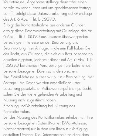
Kaufinteresse, Angebotserstellung) dient oder einen
bereits zwischen Ihnen und uns geschlossenen Vertrag
betrifft, erfolgt diese Datenverarbeitung auf Grundlage
des Art. 6 Abs. 1 lit. b DSGVO.
Erfolgt die Kontaktaufnahme aus anderen Gründen,
erfolgt diese Datenverarbeitung auf Grundlage des Art.
6 Abs. 1 lit. f DSGVO aus unserem überwiegenden
berechtigten Interesse an der Bearbeitung und
Beantwortung Ihrer Anfrage. In diesem Fall haben Sie
das Recht, aus Gründen, die sich aus Ihrer besonderen
Situation ergeben, jederzeit dieser auf Art. 6 Abs. 1 lit.
f DSGVO beruhenden Verarbeitungen Sie betreffender
personenbezogener Daten zu widersprechen.
Ihre E-Mail-Adresse nutzen wir nur zur Bearbeitung Ihrer
Anfrage. Ihre Daten werden anschließend unter
Beachtung gesetzlicher Aufbewahrungsfristen gelöscht,
sofern Sie der weitergehenden Verarbeitung und
Nutzung nicht zugestimmt haben.
Erhebung und Verarbeitung bei Nutzung des
Kontaktformulars
Bei der Nutzung des Kontaktformulars erheben wir Ihre
personenbezogenen Daten (Name, E-Mail-Adresse,
Nachrichtentext) nur in dem von Ihnen zur Verfügung
gestellten Umfang. Die Datenverarbeitung dient dem