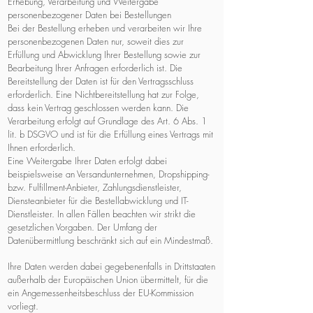
Erhebung, Verarbeitung und Weitergabe
personenbezogener Daten bei Bestellungen
Bei der Bestellung erheben und verarbeiten wir Ihre
personenbezogenen Daten nur, soweit dies zur
Erfüllung und Abwicklung Ihrer Bestellung sowie zur
Bearbeitung Ihrer Anfragen erforderlich ist. Die
Bereitstellung der Daten ist für den Vertragsschluss
erforderlich. Eine Nichtbereitstellung hat zur Folge,
dass kein Vertrag geschlossen werden kann. Die
Verarbeitung erfolgt auf Grundlage des Art. 6 Abs. 1
lit. b DSGVO und ist für die Erfüllung eines Vertrags mit
Ihnen erforderlich.
Eine Weitergabe Ihrer Daten erfolgt dabei
beispielsweise an Versandunternehmen, Dropshipping-
bzw. Fulfillment-Anbieter, Zahlungsdienstleister,
Diensteanbieter für die Bestellabwicklung und IT-
Dienstleister. In allen Fällen beachten wir strikt die
gesetzlichen Vorgaben. Der Umfang der
Datenübermittlung beschränkt sich auf ein Mindestmaß.
Ihre Daten werden dabei gegebenenfalls in Drittstaaten
außerhalb der Europäischen Union übermittelt, für die
ein Angemessenheitsbeschluss der EU-Kommission
vorliegt.