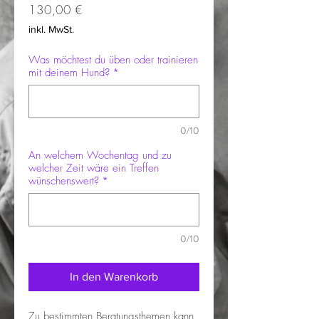
Preis
130,00 €
inkl. MwSt.
Was möchtest du üben oder trainieren
mit deinem Hund?
*
0/10
An welchem Wochentag und zu
welcher Zeit wäre ein Treffen
wünschenswert?
*
0/10
In den Warenkorb
Zu bestimmten Beratungsthemen kann