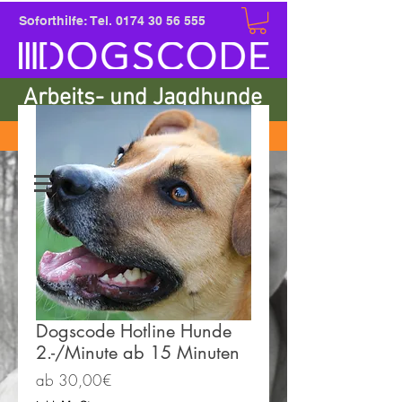
Soforthilfe: Tel.
0174 30 56 555
Arbeits- und Jagdhunde
Einkaufen
Dogscode Hotline Hunde
2.-/Minute ab 15 Minuten
Sale-
ab
30,00€
Preis