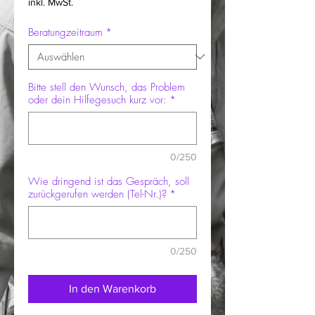
inkl. MwSt.
Beratungzeitraum
*
Bitte stell den Wunsch, das Problem
oder dein Hilfegesuch kurz vor:
*
0/250
Wie dringend ist das Gespräch, soll
zurückgerufen werden (Tel-Nr.)?
*
0/250
In den Warenkorb